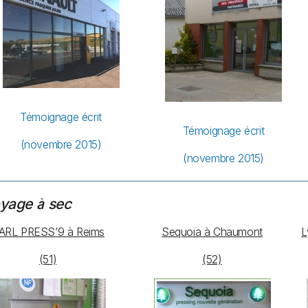
Témoignage écrit
Témoignage écrit
(novembre 2015)
(novembre 2015)
yage à sec
ARL PRESS’9 à Reims
Sequoia à Chaumont
L
(51)
(52)