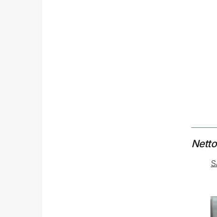
Netto
S