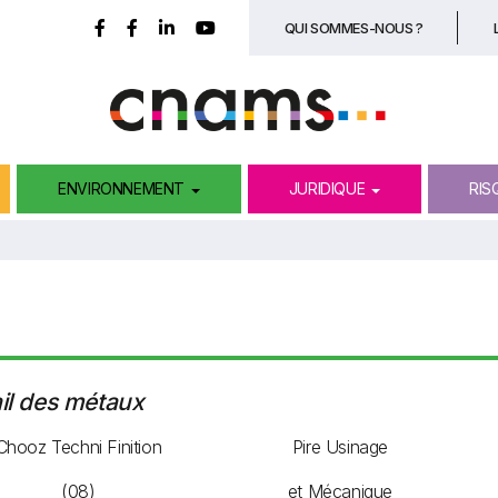
Top
QUI SOMMES-NOUS ?
ENVIRONNEMENT
JURIDIQUE
RIS
il des métaux
Chooz Techni Finition
Pire Usinage
(08)
et Mécanique