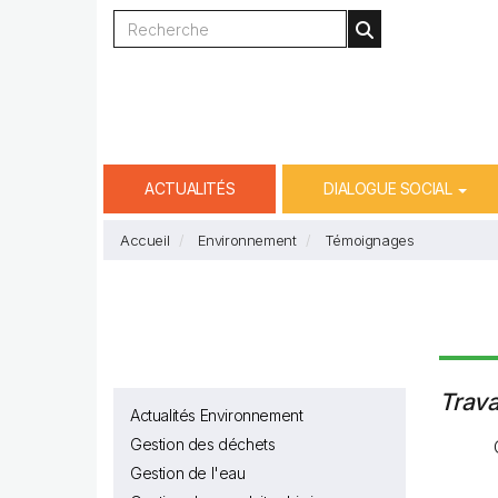
Aller
OK
au
contenu
principal
Main
ACTUALITÉS
DIALOGUE SOCIAL
navigation
Accueil
Environnement
Témoignages
Trava
Actualités Environnement
Gestion des déchets
Gestion de l'eau