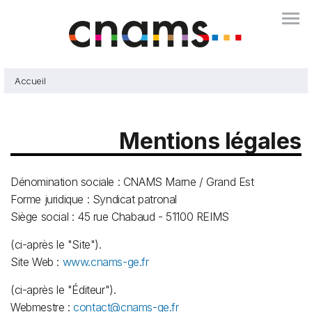
Aller
Togg
au
contenu
principal
Accueil
Mentions légales
Dénomination sociale : CNAMS Marne / Grand Est
Forme juridique :
Syndicat patronal
Siège social : 45 rue Chabaud - 51100 REIMS
(ci-après le "Site").
Site Web :
www.cnams-ge.fr
(ci-après le "Éditeur").
Webmestre :
contact@cnams-ge.fr