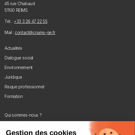
45 rue Chabaud
51100 REIMS
Tél. :
+33 3 26 47 22 55
Mail :
contact@cnams-ge.fr
Footer
Actualités
menu
Dialogue social
Environnement
Juridique
Risque professionnel
Formation
Menu
Qui sommes-nous ?
secondaire
Les CNAMS en Grand Est
U2P Grand Est