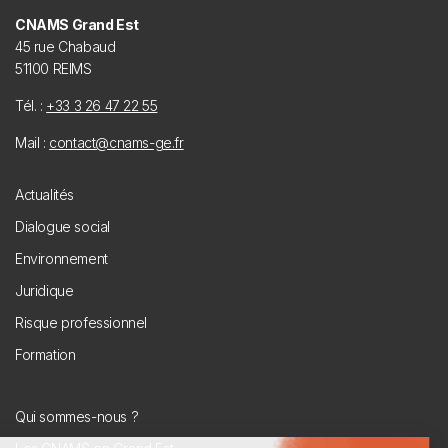
CNAMS Grand Est
45 rue Chabaud
51100 REIMS
Tél. :
+33 3 26 47 22 55
Mail :
contact@cnams-ge.fr
Footer
Actualités
menu
Dialogue social
Environnement
Juridique
Risque professionnel
Formation
Menu
Qui sommes-nous ?
secondaire