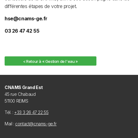
différentes étapes de votre projet.
hse@cnams-ge.fr
03 26 47 42 55
< Retour à « Gestion de l'eau »
CNAMS Grand Est
45 rue Chabaud
51100 REIMS
Tél. :
+33 3 26 47 22 55
Mail :
contact@cnams-ge.fr