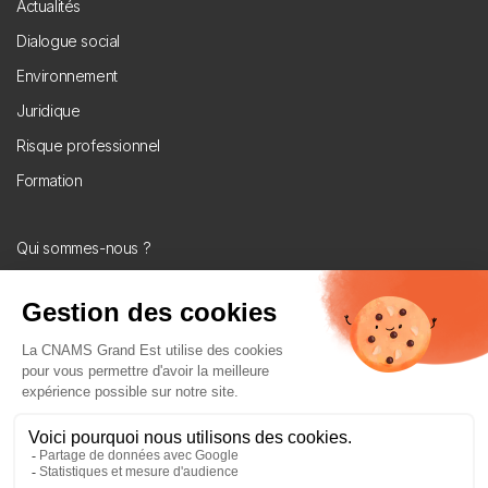
Footer
Actualités
menu
Dialogue social
Environnement
Juridique
Risque professionnel
Formation
Menu
Qui sommes-nous ?
secondaire
Les CNAMS en Grand Est
U2P Grand Est
Fiches métiers
Suivez-nous