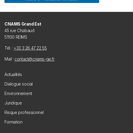
CNAMS Grand Est
45 rue Chabaud
51100 REIMS
Tél. :
+33 3 26 47 22 55
Mail :
contact@cnams-ge.fr
Footer
Actualités
menu
Dialogue social
Environnement
Juridique
Risque professionnel
Formation