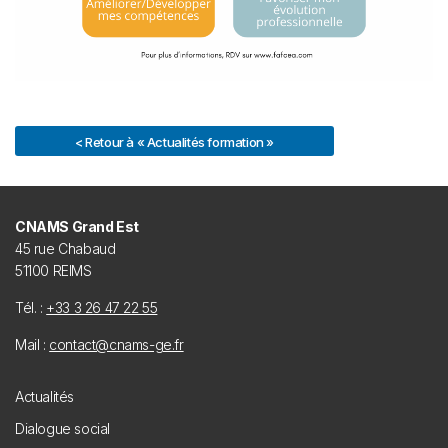
< Retour à « Actualités formation »
CNAMS Grand Est
45 rue Chabaud
51100 REIMS
Tél. :
+33 3 26 47 22 55
Mail :
contact@cnams-ge.fr
Footer
Actualités
menu
Dialogue social