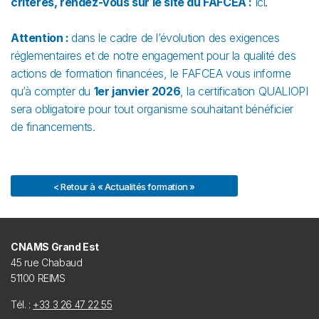
critères, rendez-vous sur le site du FAFCEA :
ici
.
Attention :
dans le cadre de l’évolution des exigences
réglementaires et de notre engagement pour la qualité des
actions de formation financées, le FAFCEA vous informe
qu’à compter du
1er janvier 2026
, la certification QUALIOPI
sera obligatoire pour tout organisme souhaitant bénéficier
de financements.
< Retour à « Actualités formation »
CNAMS Grand Est
45 rue Chabaud
51100 REIMS
Tél. :
+33 3 26 47 22 55