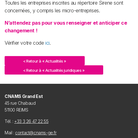
Toutes les entreprises inscrites au répertoire Sirene sont
concernées, y compris les micro-entreprises.
N’attendez pas pour vous renseigner et anticiper ce
changement !
Vérifier votre code
ici
.
< Retour à « Actualités »
< Retour à « Actualités juridiques »
CNAMS Grand Est
45 rue Chabaud
51100 REIMS
Tél. :
+33 3 26 47 22 55
Mail :
contact@cnams-ge.fr