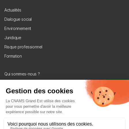
Footer
Actualités
menu
Dialogue social
Environnement
Juridique
Risque professionnel
Formation
Menu
Qui sommes-nous ?
secondaire
Les CNAMS en Grand Est
U2P Grand Est
Fiches métiers
Suivez-nous