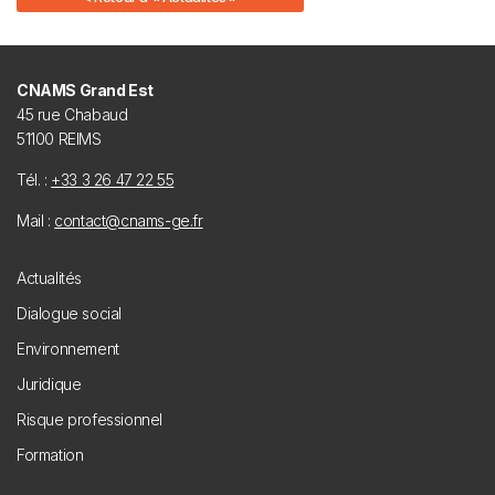
CNAMS Grand Est
45 rue Chabaud
51100 REIMS
Tél. :
+33 3 26 47 22 55
Mail :
contact@cnams-ge.fr
Footer
Actualités
menu
Dialogue social
Environnement
Juridique
Risque professionnel
Formation